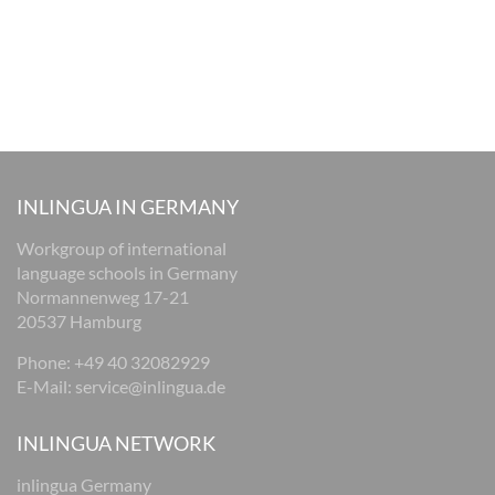
INLINGUA IN GERMANY
Workgroup of international
language schools in Germany
Normannenweg 17-21
20537 Hamburg
Phone: +49 40 32082929
E-Mail:
service@inlingua.de
INLINGUA NETWORK
inlingua Germany