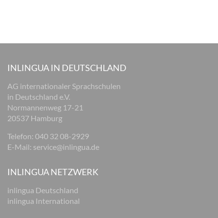
INLINGUA IN DEUTSCHLAND
AG internationaler Sprachschulen
in Deutschland e.V.
Normannenweg 17-21
20537 Hamburg
Telefon:
040 32 08-2929
E-Mail:
service@inlingua.de
INLINGUA NETZWERK
inlingua Deutschland
inlingua International