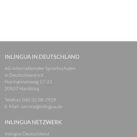
INLINGUA IN DEUTSCHLAND
AG internationaler Sprachschulen
in Deutschland e.V.
Normannenweg 17-21
20537 Hamburg
Telefon:
040 32 08-2929
E-Mail:
service@inlingua.de
INLINGUA NETZWERK
inlingua Deutschland