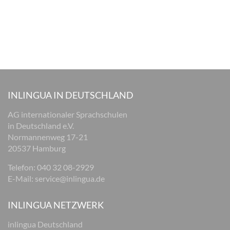
INLINGUA IN DEUTSCHLAND
AG internationaler Sprachschulen
in Deutschland e.V.
Normannenweg 17-21
20537 Hamburg
Telefon:
040 32 08-2929
E-Mail:
service@inlingua.de
INLINGUA NETZWERK
inlingua Deutschland