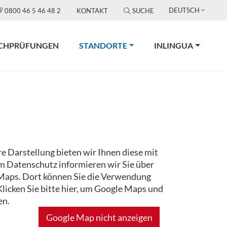
DEUTSCH
0800 46 5 46 48 2
KONTAKT
SUCHE
(CURRENT)
CHPRÜFUNGEN
STANDORTE
INLINGUA
re Darstellung bieten wir Ihnen diese mit
m Datenschutz informieren wir Sie über
Maps. Dort können Sie die Verwendung
Klicken Sie bitte hier, um Google Maps und
en.
Google Map nicht anzeigen