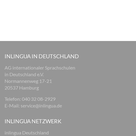
INLINGUA IN DEUTSCHLAND
AG internationaler Sprachschulen
in Deutschland e.V.
Normannenweg 17-21
20537 Hamburg
Telefon:
040 32 08-2929
E-Mail:
service@inlingua.de
INLINGUA NETZWERK
inlingua Deutschland