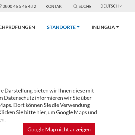
DEUTSCH
0800 46 5 46 48 2
KONTAKT
SUCHE
(CURRENT)
CHPRÜFUNGEN
STANDORTE
INLINGUA
re Darstellung bieten wir Ihnen diese mit
m Datenschutz informieren wir Sie über
Maps. Dort können Sie die Verwendung
Klicken Sie bitte hier, um Google Maps und
en.
Google Map nicht anzeigen