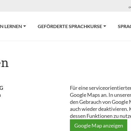
N LERNEN
GEFÖRDERTE SPRACHKURSE
SPRA
en
KG
Für eine serviceorientierte
n
Google Maps an. In unsere
den Gebrauch von Google 
auch wieder deaktivieren. 
dessen Funktionen zu nutz
Google Map anzeigen